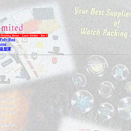
oxes - Laser Sticker - Bar Code Label - Plastic Hang Tag - Inquiry Call 2485 3148
Poly-Bag
king
吸塑罩