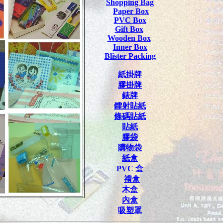
Shopping Bag
Paper Box
PVC Box
Gift Box
Wooden Box
Inner Box
Blister Packing
紙掛牌
膠掛牌
錶牌
鐳射貼紙
條碼貼紙
貼紙
膠袋
購物袋
紙盒
PVC
盒
禮盒
木盒
內盒
吸塑罩