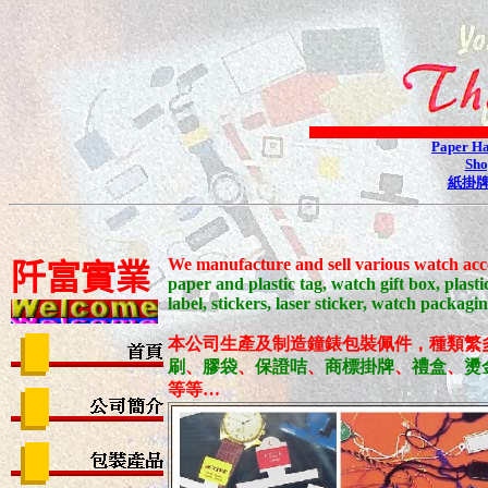
Paper H
Sho
紙掛
We manufacture and sell various watch acc
阡
富
實
業
paper and plastic tag, watch gift box, plast
label, stickers, laser sticker, watch packagi
本公司生產及制造鐘錶包裝佩件，種類繁
刷
、
膠袋
、
保證咭
、
商標掛牌
、
禮盒
、
燙
等等
…