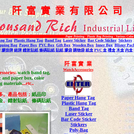
阡
富
實
業
有
限
公
司
Paper Printing - Plastic Bag Printing - Various Color Printing B
ang Tag
Plastic Hang Tag
Band Tag
Laser Sticker
Bar Code Sticker
Stickers
pping Bag
Paper Box
PVC Box
Gift Box
Wooden Box
Inner Box
Blister Pac
牌
膠掛牌
錶牌
鐳射貼紙
條碼貼紙
貼紙
膠袋
購物袋
紙盒
PVC
盒
禮盒
木盒
內盒
阡
富 實 業
WatchAccessories
essories:
watch band tag,
ic and paper box, color
ng materials
...etc..
多。
產品包括
：
紙品印
Paper Hang Tag
金
、
鐳射貼紙
、
條碼貼紙
Plastic Hang Tag
Band Tag
Laser Sticker
Bar Code Sticker
Stickers
Poly-Bag